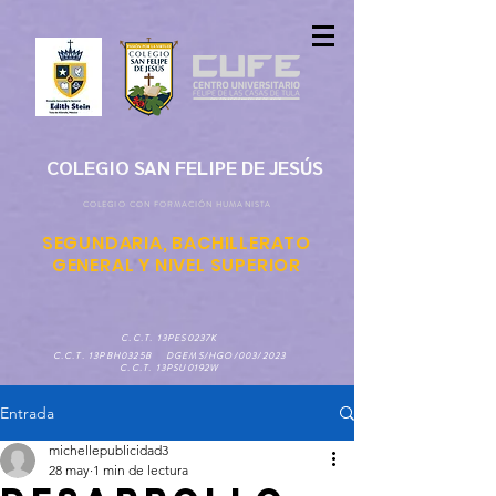
COLEGIO SAN FELIPE DE JESÚS
COLEGIO CON FORMACIÓN HUMANISTA
SEGUNDARIA, BACHILLERATO
GENERAL Y NIVEL SUPERIOR
C.C.T. 13PES0237K
C.C.T. 13PBH0325B DGEMS/HGO/003/2023
C.C.T. 13PSU0192W
Entrada
michellepublicidad3
28 may
1 min de lectura